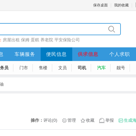
保存桌面
我的收藏
：
房屋出租
保姆
蛋糕
养老院
平安保险公司
息
车辆服务
便民信息
供求信息
个人求职
务员
门市
售楼
文员
司机
汽车
靓号
油
操作：
评论(0)
管理
收藏
举报
生成