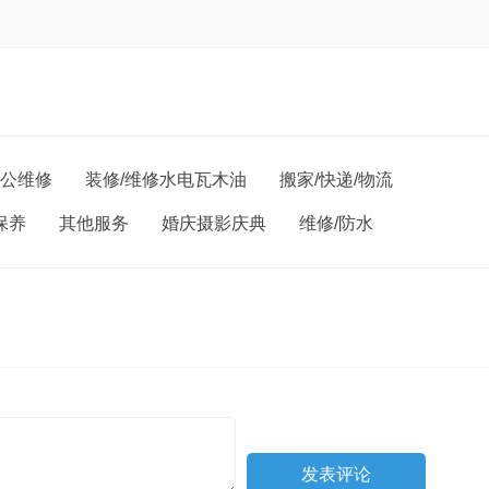
办公维修
装修/维修水电瓦木油
搬家/快递/物流
保养
其他服务
婚庆摄影庆典
维修/防水