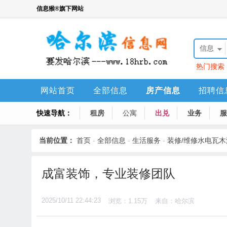
信息猴®旗下网站
信息
热门搜索
网站首页
全部信息
房产信息
招聘信
快速导航：
培训活动
租房
公寓
出兑
业务
服
当前位置：
首页
-
全部信息
-
生活服务
-
装修/维修水电瓦木
成富装饰，专业装修团队
2025/10/11 22:44:23
浏览：1.15万
来自：哈尔滨