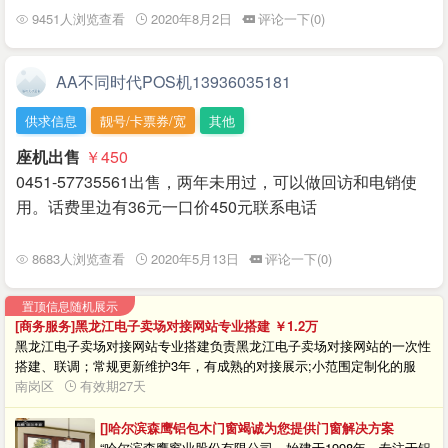
9451人浏览查看
2020年8月2日
评论一下(0)
AA不同时代POS机13936035181
供求信息
靓号/卡票券/宽
其他
座机出售
￥450
0451-57735561出售，两年未用过，可以做回访和电销使
用。话费里边有36元一口价450元联系电话
8683人浏览查看
2020年5月13日
评论一下(0)
置顶信息随机展示
[商务服务]黑龙江电子卖场对接网站专业搭建
￥1.2
万
黑龙江电子卖场对接网站专业搭建负责黑龙江电子卖场对接网站的一次性
搭建、联调；常规更新维护3年，有成熟的对接展示;小范围定制化的服
务，让您感受到不同于市场上的大众化的服务水平。15年网站建设经验，
南岗区
有效期27天
欢迎来电咨询。
[]哈尔滨森鹰铝包木门窗竭诚为您提供门窗解决方案
“哈尔滨森鹰窗业股份有限公司，始建于1998年，专注于铝