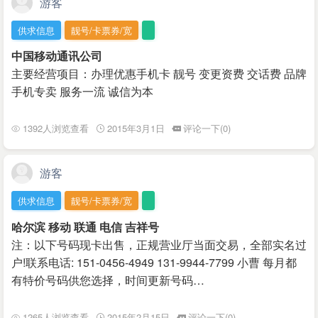
游客
供求信息
靓号/卡票券/宽
中国移动通讯公司
主要经营项目：办理优惠手机卡 靓号 变更资费 交话费 品牌
手机专卖 服务一流 诚信为本
1392人浏览查看
2015年3月1日
评论一下(0)
游客
供求信息
靓号/卡票券/宽
哈尔滨 移动 联通 电信 吉祥号
注：以下号码现卡出售，正规营业厅当面交易，全部实名过
户!联系电话: 151-0456-4949 131-9944-7799 小曹 每月都
有特价号码供您选择，时间更新号码…
1265人浏览查看
2015年2月15日
评论一下(0)