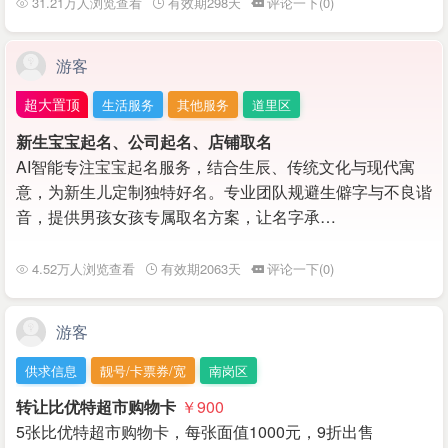
31.21万人浏览查看
有效期298天
评论一下(0)
游客
超大置顶
生活服务
其他服务
道里区
新生宝宝起名、公司起名、店铺取名
AI智能专注宝宝起名服务，结合生辰、传统文化与现代寓
意，为新生儿定制独特好名。专业团队规避生僻字与不良谐
音，提供男孩女孩专属取名方案，让名字承…
4.52万人浏览查看
有效期2063天
评论一下(0)
游客
供求信息
靓号/卡票券/宽
南岗区
转让比优特超市购物卡
￥900
5张比优特超市购物卡，每张面值1000元，9折出售