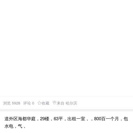
浏览 5928
评论 0
收藏
来自 哈尔滨
道外区海都华庭，29楼，63平，出租一室，，800百一个月，包
水电，气，